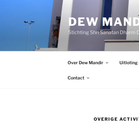
Ga
naar
DEW MAND
de
inhoud
Stichting Shri Sanatan Dharm
Over Dew Mandir
Uitloting
Contact
OVERIGE ACTIV