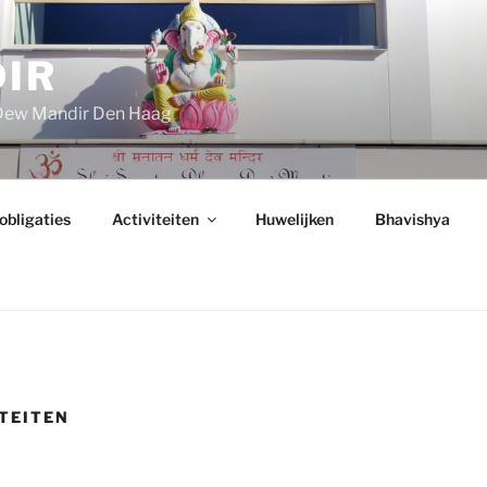
IR
 Dew Mandir Den Haag
 obligaties
Activiteiten
Huwelijken
Bhavishya
ITEITEN