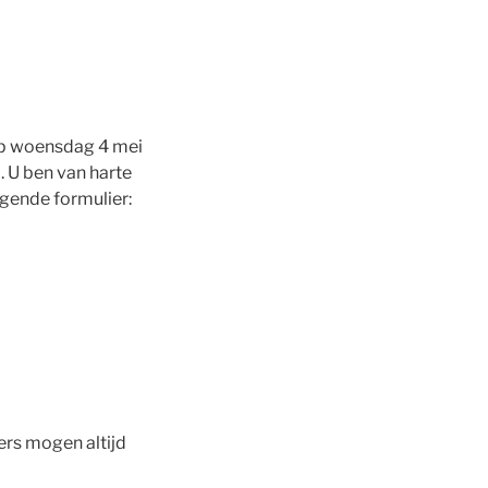
op woensdag 4 mei
 U ben van harte
lgende formulier:
ers mogen altijd