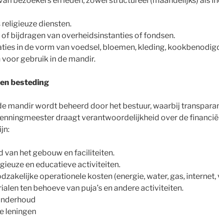
 van bezoekers en leden, zowel structureel (maandelijks) als in
 religieuze diensten.
 of bijdragen van overheidsinstanties of fondsen.
aties in de vorm van voedsel, bloemen, kleding, kookbenodi
 voor gebruik in de mandir.
en besteding
 mandir wordt beheerd door het bestuur, waarbij transparanti
penningmeester draagt verantwoordelijkheid over de financiën
jn:
 van het gebouw en faciliteiten.
gieuze en educatieve activiteiten.
akelijke operationele kosten (energie, water, gas, internet, v
alen ten behoeve van puja’s en andere activiteiten.
onderhoud
e leningen