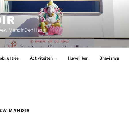
IR
 Dew Mandir Den Haag
 obligaties
Activiteiten
Huwelijken
Bhavishya
DEW MANDIR