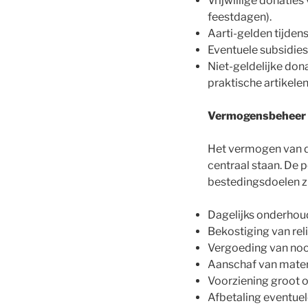
Vrijwillige donaties
feestdagen).
Aarti-gelden tijdens
Eventuele subsidies
Niet-geldelijke don
praktische artikelen
Vermogensbeheer 
Het vermogen van de
centraal staan. De 
bestedingsdoelen zi
Dagelijks onderhoud
Bekostiging van reli
Vergoeding van noodz
Aanschaf van materi
Voorziening groot 
Afbetaling eventuel