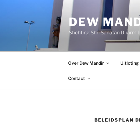
Ga
naar
DEW MAND
de
inhoud
Stichting Shri Sanatan Dharm
Over Dew Mandir
Uitloting
Contact
BELEIDSPLAN 