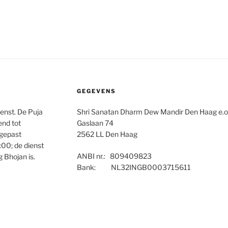
GEGEVENS
ienst. De Puja
Shri Sanatan Dharm Dew Mandir Den Haag e.o
end tot
Gaslaan 74
ngepast
2562 LL Den Haag
00; de dienst
ANBI nr.: 809409823
 Bhojan is.
Bank: NL32INGB0003715611