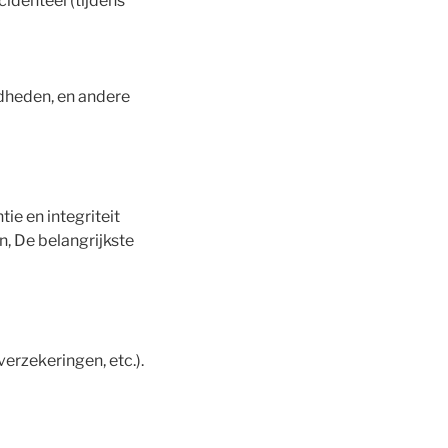
cidenteel (tijdens
gdheden, en andere
e en integriteit
, De belangrijkste
erzekeringen, etc.).