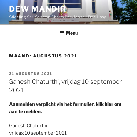
Ga
DEW MANDIR
naar
Stichting Shri Sanatan Dharm Dew Mandir Den Haag
de
inhoud
Menu
MAAND:
AUGUSTUS 2021
GEPLAATST
31 AUGUSTUS 2021
OP
Ganesh Chaturthi, vrijdag 10 september
2021
Aanmelden verplicht via het formulier,
klik hier om
aan te melden
.
Ganesh Chaturthi
vrijdag 10 september 2021