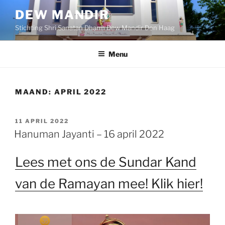
Ga
DEW MANDIR
naar
Stichting Shri Sanatan Dharm Dew Mandir Den Haag
de
inhoud
Menu
MAAND:
APRIL 2022
GEPLAATST
11 APRIL 2022
OP
Hanuman Jayanti – 16 april 2022
Lees met ons de Sundar Kand
van de Ramayan mee! Klik hier!