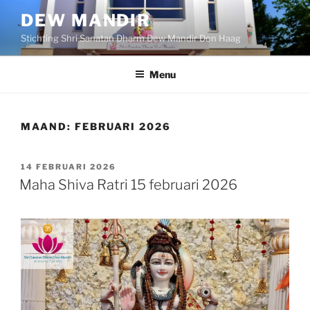
Ga
DEW MANDIR
naar
Stichting Shri Sanatan Dharm Dew Mandir Den Haag
de
inhoud
Menu
MAAND:
FEBRUARI 2026
GEPLAATST
14 FEBRUARI 2026
OP
Maha Shiva Ratri 15 februari 2026