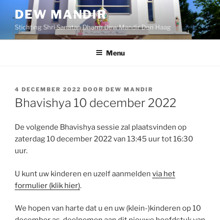
Ga
DEW MANDIR
naar
Stichting Shri Sanatan Dharm Dew Mandir Den Haag
de
inhoud
Menu
GEPLAATST
4 DECEMBER 2022
DOOR
DEW MANDIR
OP
Bhavishya 10 december 2022
De volgende Bhavishya sessie zal plaatsvinden op
zaterdag 10 december 2022 van 13:45 uur tot 16:30
uur.
U kunt uw kinderen en uzelf aanmelden
via het
formulier (klik hier)
.
We hopen van harte dat u en uw (klein-)kinderen op 10