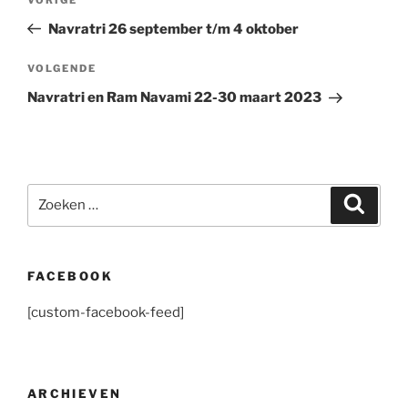
Vorig
navigatie
bericht
Navratri 26 september t/m 4 oktober
Volgend
VOLGENDE
bericht
Navratri en Ram Navami 22-30 maart 2023
Zoeken
Zoeke
naar:
FACEBOOK
[custom-facebook-feed]
ARCHIEVEN