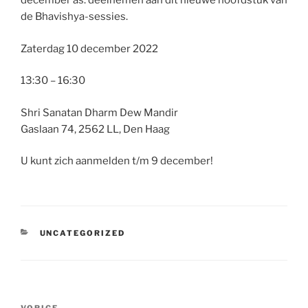
december as. deelnemen aan dit nieuwe hoofdstuk van
de Bhavishya-sessies.
Zaterdag 10 december 2022
13:30 – 16:30
Shri Sanatan Dharm Dew Mandir
Gaslaan 74, 2562 LL, Den Haag
U kunt zich aanmelden t/m 9 december!
CATEGORIEËN
UNCATEGORIZED
Bericht
VORIGE