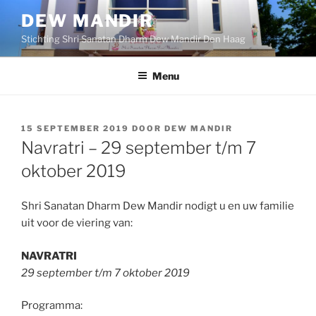
Ga
DEW MANDIR
naar
Stichting Shri Sanatan Dharm Dew Mandir Den Haag
de
inhoud
Menu
GEPLAATST
15 SEPTEMBER 2019
DOOR
DEW MANDIR
OP
Navratri – 29 september t/m 7
oktober 2019
Shri Sanatan Dharm Dew Mandir nodigt u en uw familie
uit voor de viering van:
NAVRATRI
29 september t/m 7 oktober 2019
Programma: