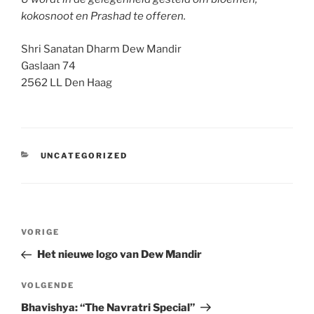
kokosnoot en Prashad te offeren.
Shri Sanatan Dharm Dew Mandir
Gaslaan 74
2562 LL Den Haag
CATEGORIEËN
UNCATEGORIZED
Bericht
Vorig
VORIGE
navigatie
bericht
Het nieuwe logo van Dew Mandir
Volgend
VOLGENDE
bericht
Bhavishya: “The Navratri Special”