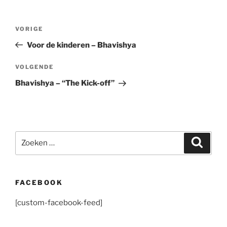
Bericht
Vorig
VORIGE
navigatie
bericht
Voor de kinderen – Bhavishya
Volgend
VOLGENDE
bericht
Bhavishya – “The Kick-off”
Zoeken
Zoeke
naar:
FACEBOOK
[custom-facebook-feed]