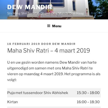
Ga
DEW MANDIR
naar
Stichting Shri Sanatan Dharm Dew Mandir Den Haag
de
inhoud
Menu
GEPLAATST
18 FEBRUARI 2019
DOOR
DEW MANDIR
OP
Maha Shiv Ratri – 4 maart 2019
U en uw gezin worden namens Dew Mandir van harte
uitgenodigd om samen met ons Maha Shiv Ratri te
vieren op maandag 4 maart 2019. Het programma is als
volgt:
Puja met tussendoor Shiv Abhishek
15:30 – 18:00
Kirtan
16:00 – 18:30