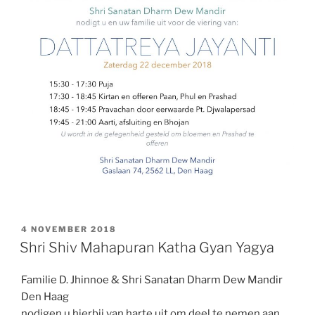
GEPLAATST
4 NOVEMBER 2018
OP
Shri Shiv Mahapuran Katha Gyan Yagya
Familie D. Jhinnoe & Shri Sanatan Dharm Dew Mandir
Den Haag
nodigen u hierbij van harte uit om deel te nemen aan