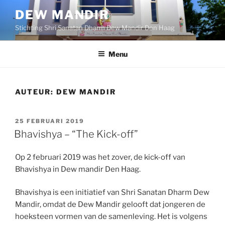
Ga
DEW MANDIR
naar
Stichting Shri Sanatan Dharm Dew Mandir Den Haag
de
inhoud
Menu
AUTEUR:
DEW MANDIR
GEPLAATST
25 FEBRUARI 2019
OP
Bhavishya – “The Kick-off”
Op 2 februari 2019 was het zover, de kick-off van
Bhavishya in Dew mandir Den Haag.
Bhavishya is een initiatief van Shri Sanatan Dharm Dew
Mandir, omdat de Dew Mandir gelooft dat jongeren de
hoeksteen vormen van de samenleving. Het is volgens