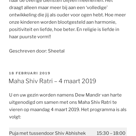
naar de overige diensten blijven meenemen. Het
draagt alleen maar meer bij aan een ‘volledige’
ontwikkeling die jij als ouder voor ogen hebt. Hoe meer
onze kinderen worden blootgesteld aan harmonie,
positiviteit en liefde, hoe beter. En religie is liefde in
haar puurste vorm!!
Geschreven door: Sheetal
GEPLAATST
18 FEBRUARI 2019
OP
Maha Shiv Ratri – 4 maart 2019
U en uw gezin worden namens Dew Mandir van harte
uitgenodigd om samen met ons Maha Shiv Ratri te
vieren op maandag 4 maart 2019. Het programma is als
volgt:
Puja met tussendoor Shiv Abhishek
15:30 – 18:00