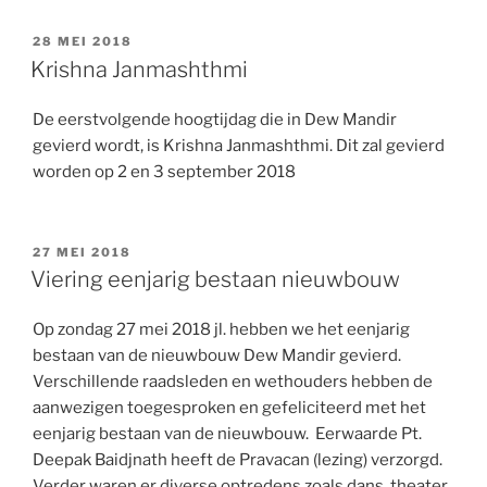
GEPLAATST
28 MEI 2018
OP
Krishna Janmashthmi
De eerstvolgende hoogtijdag die in Dew Mandir
gevierd wordt, is Krishna Janmashthmi. Dit zal gevierd
worden op 2 en 3 september 2018
GEPLAATST
27 MEI 2018
OP
Viering eenjarig bestaan nieuwbouw
Op zondag 27 mei 2018 jl. hebben we het eenjarig
bestaan van de nieuwbouw Dew Mandir gevierd.
Verschillende raadsleden en wethouders hebben de
aanwezigen toegesproken en gefeliciteerd met het
eenjarig bestaan van de nieuwbouw. Eerwaarde Pt.
Deepak Baidjnath heeft de Pravacan (lezing) verzorgd.
Verder waren er diverse optredens zoals dans, theater