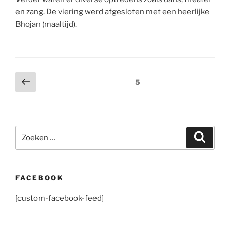
en zang. De viering werd afgesloten met een heerlijke
Bhojan (maaltijd).
Berichten
Vorige
Pagina
5
pagina
paginering
Zoeken
Zoeke
naar:
FACEBOOK
[custom-facebook-feed]