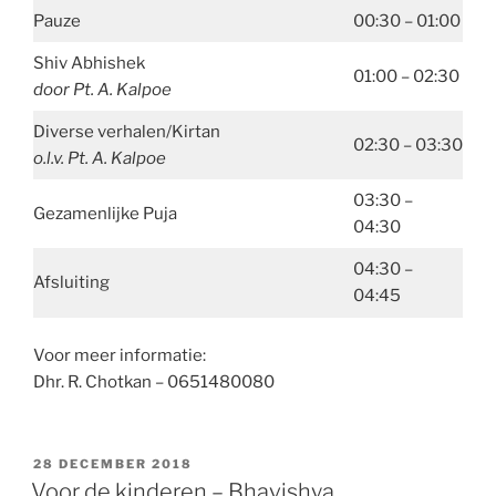
Pauze
00:30 – 01:00
Shiv Abhishek
01:00 – 02:30
door Pt. A. Kalpoe
Diverse verhalen/Kirtan
02:30 – 03:30
o.l.v. Pt. A. Kalpoe
03:30 –
Gezamenlijke Puja
04:30
04:30 –
Afsluiting
04:45
Voor meer informatie:
Dhr. R. Chotkan – 0651480080
GEPLAATST
28 DECEMBER 2018
OP
Voor de kinderen – Bhavishya